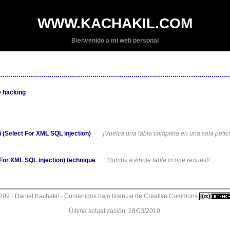
WWW.KACHAKIL.COM
Bienvenido a mi web personal
e hacking
 (Select For XML SQL injection)
¡Vuelca una tabla completa en una sola petic
 For XML SQL injection) technique
Dumps a whole table in one request!
009 · Daniel Kachakil -
Contenidos bajo licencia de Creative Commons
Última actualización: 28/03/2010